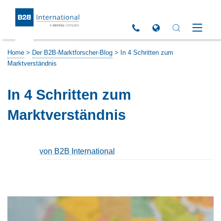
Return to Homepage
Click to call us
Open Global Sites 
Open Search 
Open M
Home
>
Der B2B-Marktforscher-Blog
>
In 4 Schritten zum
Marktverständnis
In 4 Schritten zum
Marktverständnis
von B2B International