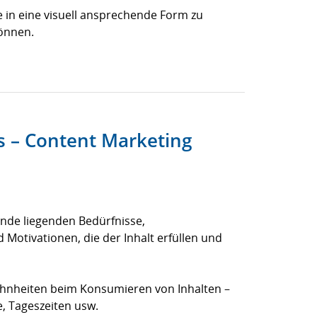
 in eine visuell ansprechende Form zu
Die besten B2B-Marketing-Tools
önnen.
ts – Content Marketing
unde liegenden Bedürfnisse,
Motivationen, die der Inhalt erfüllen und
hnheiten beim Konsumieren von Inhalten –
, Tageszeiten usw.