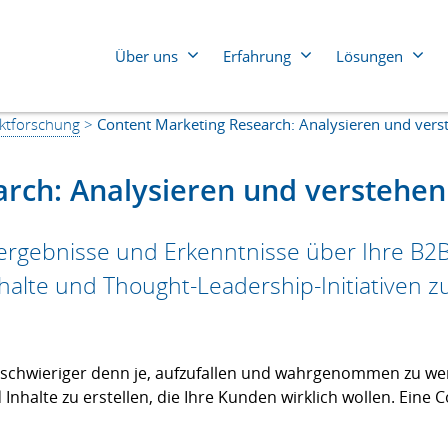
Über uns
Erfahrung
Lösungen
ktforschung
>
Content Marketing Research: Analysieren und vers
Der 2025 Superpowers Index
Automobilindustrie
Energie und
Bauwesen und Handwerk
Finanzdiens
rch: Analysieren und verstehen
Pharma un
Bildungswesen
Gesundheit
sergebnisse und Erkenntnisse über Ihre B
Chemie
Industrie
halte und Thought-Leadership-Initiativen 
Der Superpowers Index 2024
Dienstleistung und
Beratung
IT
Einzelhandel
Lebensmitte
te schwieriger denn je, aufzufallen und wahrgenommen zu we
halte zu erstellen, die Ihre Kunden wirklich wollen. Eine Co
Der Superpowers Index 2024: