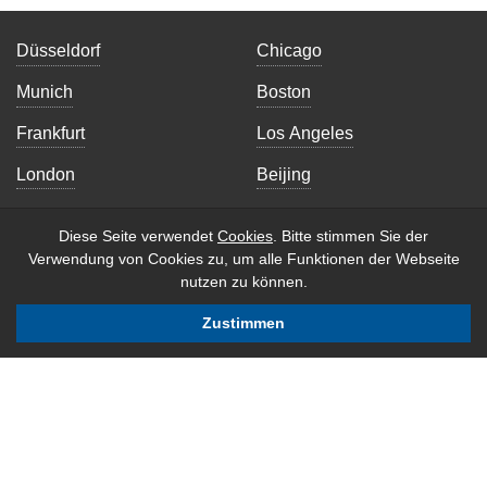
Düsseldorf
Chicago
Munich
Boston
Frankfurt
Los Angeles
London
Beijing
Manchester
Singapore
Diese Seite verwendet
Cookies
. Bitte stimmen Sie der
Edinburgh
Sydney
Verwendung von Cookies zu, um alle Funktionen der Webseite
nutzen zu können.
Maryland
Zustimmen
Our International Websites:
Datenschutzerklärung
Visit Global
Impressum
Copyright © 2026 B2B