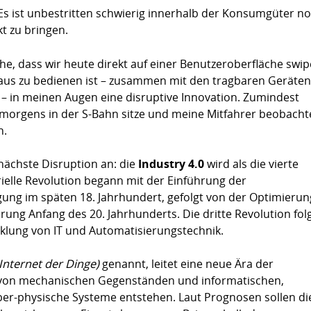
 Es ist unbestritten schwierig innerhalb der Konsumgüter n
kt zu bringen.
he, dass wir heute direkt auf einer Benutzeroberfläche swi
Maus zu bedienen ist – zusammen mit den tragbaren Geräten
 – in meinen Augen eine disruptive Innovation. Zumindest
 morgens in der S-Bahn sitze und meine Mitfahrer beobacht
n.
e nächste Disruption an: die
Industry 4.0
wird als die vierte
trielle Revolution begann mit der Einführung der
ng im späten 18. Jahrhundert, gefolgt von der Optimierun
rung Anfang des 20. Jahrhunderts. Die dritte Revolution fol
klung von IT und Automatisierungstechnik.
Internet der Dinge)
genannt, leitet eine neue Ära der
 von mechanischen Gegenständen und informatischen,
er-physische Systeme entstehen. Laut Prognosen sollen di