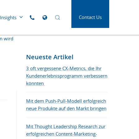
Contact Us
Insights
Click to call us
Open Global Sites Menu
Open Search Panel
rn wird
Die neue Form der Superkräfte für ein
 Versorgung
Luft- und Raumfahrt
erfolgreiches B2B Kundenerlebnis
tleistung
Medien und Werbung
Neueste Artikel
d
Öl und Gas
3 oft vergessene CX-Metrics, die Ihr
swesen
Kundenerlebnisprogramm verbessern
Papier, Druck und
Verpackung
könnten
Verbinde dich mit den B2B-Käufer*innen
Telekommunikation
von heute
Mit dem Push-Pull-Modell erfolgreich
lindustrie
Transport und Logistik
neue Produkte auf den Markt bringen
Mit Thought Leadership Research zur
erfolgreichen Content-Marketing-