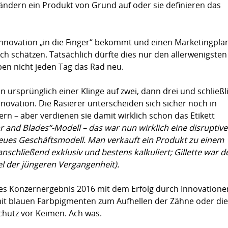
rändern ein Produkt von Grund auf oder sie definieren das
 Innovation „in die Finger“ bekommt und einen Marketingpla
lich schätzen. Tatsächlich dürfte dies nur den allerwenigsten
ben nicht jeden Tag das Rad neu.
on ursprünglich einer Klinge auf zwei, dann drei und schließl
nnovation. Die Rasierer unterscheiden sich sicher noch in
ern – aber verdienen sie damit wirklich schon das Etikett
r and Blades“-Modell – das war nun wirklich eine disruptive
 neues Geschäftsmodell. Man verkauft ein Produkt zu einem
schließend exklusiv und bestens kalkuliert; Gillette war d
iel der jüngeren Vergangenheit).
ves Konzernergebnis 2016 mit dem Erfolg durch Innovatione
mit blauen Farbpigmenten zum Aufhellen der Zähne oder die
Schutz vor Keimen. Ach was.