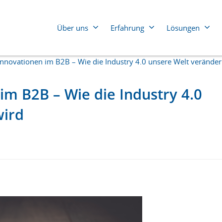
Über uns
Erfahrung
Lösungen
Innovationen im B2B – Wie die Industry 4.0 unsere Welt verände
Der 2025 Superpowers Index
Automobilindustrie
Energie und
Bauwesen und Handwerk
Finanzdiens
im B2B – Wie die Industry 4.0
Pharma un
Bildungswesen
wird
Gesundheit
Chemie
Industrie
Der Superpowers Index 2024
Dienstleistung und
Beratung
IT
Einzelhandel
Lebensmitte
Der Superpowers Index 2024: