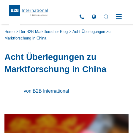
Return to Homepage
Click to call us
Open Global Sites 
Open Search 
Open M
Home
>
Der B2B-Marktforscher-Blog
>
Acht Überlegungen zu
Marktforschung in China
Acht Überlegungen zu
Marktforschung in China
von B2B International