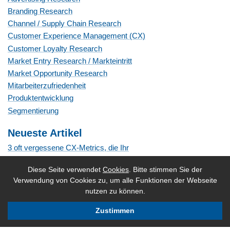
Branding Research
Channel / Supply Chain Research
Customer Experience Management (CX)
Customer Loyalty Research
Market Entry Research / Markteintritt
Market Opportunity Research
Mitarbeiterzufriedenheit
Produktentwicklung
Segmentierung
Neueste Artikel
3 oft vergessene CX-Metrics, die Ihr
Kundenerlebnisprogramm verbessern könnten
Diese Seite verwendet
Cookies
. Bitte stimmen Sie der
Verwendung von Cookies zu, um alle Funktionen der Webseite
Mit dem Push-Pull-Modell erfolgreich neue Produkte auf den
nutzen zu können.
Markt bringen
Zustimmen