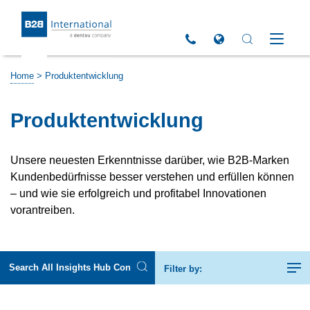
Return to Homepage
Click to call us
Open Global Sites 
Open Search 
Open M
Home
>
Produktentwicklung
Produktentwicklung
Unsere neuesten Erkenntnisse darüber, wie B2B-Marken
Kundenbedürfnisse besser verstehen und erfüllen können
– und wie sie erfolgreich und profitabel Innovationen
vorantreiben.
Filter by: