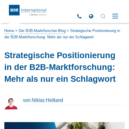
Return to Homepage
Click to call us
Open Global Sites 
Open Search 
Open M
Home
>
Der B2B-Marktforscher-Blog
>
Strategische Positionierung in
der B2B-Marktforschung: Mehr als nur ein Schlagwort
Strategische Positionierung
in der B2B-Marktforschung:
Mehr als nur ein Schlagwort
von Niklas Heitland