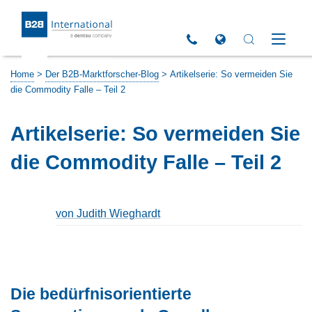
Return to Homepage
Click to call us
Open Global Sites 
Open Search 
Open M
Home
>
Der B2B-Marktforscher-Blog
>
Artikelserie: So vermeiden Sie
die Commodity Falle – Teil 2
Artikelserie: So vermeiden Sie
die Commodity Falle – Teil 2
von Judith Wieghardt
Die bedürfnisorientierte