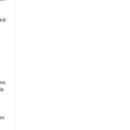
ick
ann
ob
en
u