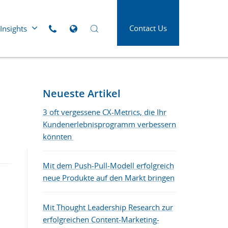
Contact Us
Insights
Click to call us
Open Global Sites Menu
Open Search Panel
Die neue Form der Superkräfte für ein
 Versorgung
Luft- und Raumfahrt
erfolgreiches B2B Kundenerlebnis
tleistung
Medien und Werbung
Neueste Artikel
d
Öl und Gas
3 oft vergessene CX-Metrics, die Ihr
swesen
Kundenerlebnisprogramm verbessern
Papier, Druck und
Verpackung
könnten
Verbinde dich mit den B2B-Käufer*innen
Telekommunikation
von heute
Mit dem Push-Pull-Modell erfolgreich
lindustrie
Transport und Logistik
neue Produkte auf den Markt bringen
Mit Thought Leadership Research zur
erfolgreichen Content-Marketing-