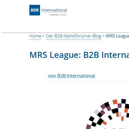
Return to Homepage
Home
>
Der B2B-Marktforscher-Blog
>
MRS League:
MRS League: B2B Interna
von B2B International