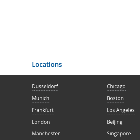
Locations
Düsseldorf
Chicago
Munich
Boston
Frankfurt
Los Angeles
London
Beijing
Manchester
Singapore