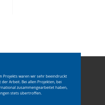
 Projekts waren wir sehr beeindruckt
Das Team von B2B Int
der Arbeit. Bei allen Projekten, bei
genau auf den jeweil
ernational zusammengearbeitet haben,
waren. Dadurch konnt
gen stets übertroffen.
Geschäftsbeziehung wi
Service von B2B Inter