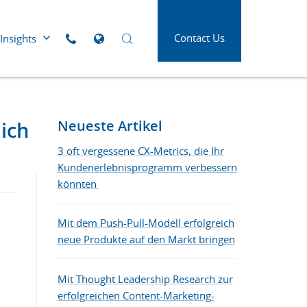
Contact Us
Insights
Click to call us
Open Global Sites Menu
Open Search Panel
Die neue Form der Superkräfte für ein
 Versorgung
Luft- und Raumfahrt
erfolgreiches B2B Kundenerlebnis
tleistung
Medien und Werbung
ich
Neueste Artikel
d
Öl und Gas
3 oft vergessene CX-Metrics, die Ihr
swesen
Kundenerlebnisprogramm verbessern
Papier, Druck und
Verpackung
könnten
Verbinde dich mit den B2B-Käufer*innen
Telekommunikation
von heute
Mit dem Push-Pull-Modell erfolgreich
lindustrie
Transport und Logistik
neue Produkte auf den Markt bringen
Mit Thought Leadership Research zur
erfolgreichen Content-Marketing-