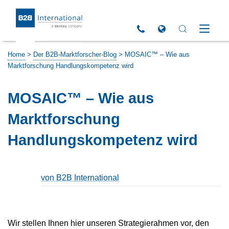
Return to Homepage
Click to call us
Open Global Sites 
Open Search 
Open M
Home
>
Der B2B-Marktforscher-Blog
>
MOSAIC™ – Wie aus
Marktforschung Handlungskompetenz wird
MOSAIC™ – Wie aus
Marktforschung
Handlungskompetenz wird
von B2B International
Wir stellen Ihnen hier unseren Strategierahmen vor, den