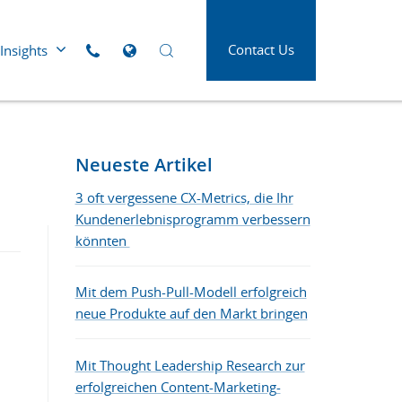
Contact Us
Insights
Click to call us
Open Global Sites Menu
Open Search Panel
Die neue Form der Superkräfte für ein
 Versorgung
Luft- und Raumfahrt
erfolgreiches B2B Kundenerlebnis
tleistung
Medien und Werbung
Neueste Artikel
d
Öl und Gas
3 oft vergessene CX-Metrics, die Ihr
swesen
Kundenerlebnisprogramm verbessern
Papier, Druck und
Verpackung
könnten
Verbinde dich mit den B2B-Käufer*innen
Telekommunikation
von heute
Mit dem Push-Pull-Modell erfolgreich
lindustrie
Transport und Logistik
neue Produkte auf den Markt bringen
Mit Thought Leadership Research zur
erfolgreichen Content-Marketing-