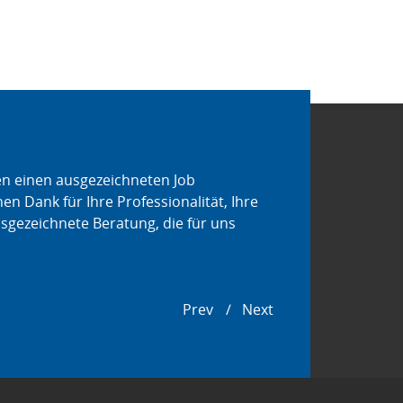
en einen ausgezeichneten Job
Während des gesamte
en Dank für Ihre Professionalität, Ihre
von der hohen Qualitä
sgezeichnete Beratung, die für uns
denen ich mit B2B I
wurden meine Erwart
Henkel
Prev
Next