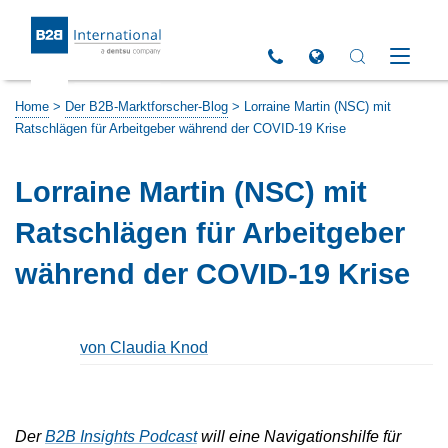
Return to Homepage
Click to call us
Open Global Sites 
Open Search 
Open M
Home
>
Der B2B-Marktforscher-Blog
>
Lorraine Martin (NSC) mit
Ratschlägen für Arbeitgeber während der COVID-19 Krise
Lorraine Martin (NSC) mit
Ratschlägen für Arbeitgeber
während der COVID-19 Krise
von Claudia Knod
Der
B2B Insights Podcast
will eine Navigationshilfe für