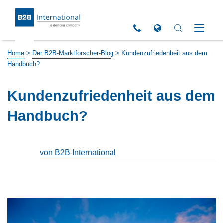
Return to Homepage
Click to call us
Open Global Sites 
Open Search 
Open M
Home
>
Der B2B-Marktforscher-Blog
>
Kundenzufriedenheit aus dem
Handbuch?
Kundenzufriedenheit aus dem
Handbuch?
von B2B International