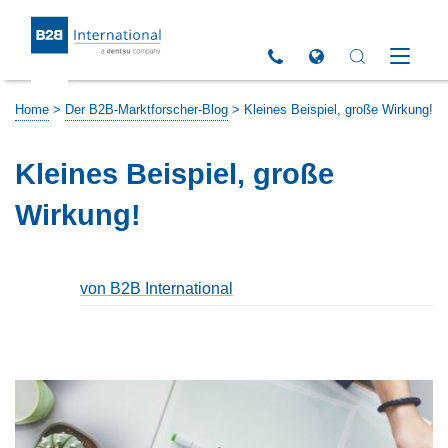
Return to Homepage
Click to call us
Open Global Sites 
Open Search 
Open M
Home
>
Der B2B-Marktforscher-Blog
>
Kleines Beispiel, große Wirkung!
Kleines Beispiel, große
Wirkung!
von B2B International