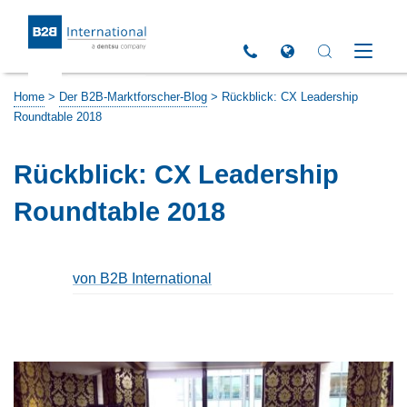
Return to Homepage
Click to call us
Open Global Sites 
Open Search 
Open M
Home
>
Der B2B-Marktforscher-Blog
>
Rückblick: CX Leadership
Roundtable 2018
Rückblick: CX Leadership
Roundtable 2018
von B2B International