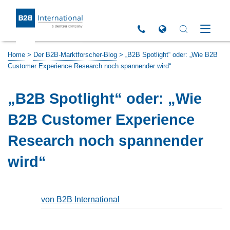
Return to Homepage
Click to call us
Open Global Sites 
Open Search 
Open M
Home
>
Der B2B-Marktforscher-Blog
>
„B2B Spotlight“ oder: „Wie B2B
Customer Experience Research noch spannender wird“
„B2B Spotlight“ oder: „Wie
B2B Customer Experience
Research noch spannender
wird“
von B2B International