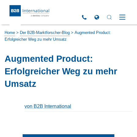
Return to Homepage
Click to call us
Open Global Sites 
Open Search 
Open M
Home
>
Der B2B-Marktforscher-Blog
>
Augmented Product:
Erfolgreicher Weg zu mehr Umsatz
Augmented Product:
Erfolgreicher Weg zu mehr
Umsatz
von B2B International