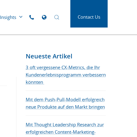
Contact Us
Insights
Click to call us
Open Global Sites Menu
Open Search Panel
Die neue Form der Superkräfte für ein
 Versorgung
Luft- und Raumfahrt
erfolgreiches B2B Kundenerlebnis
tleistung
Medien und Werbung
Neueste Artikel
d
Öl und Gas
3 oft vergessene CX-Metrics, die Ihr
swesen
Kundenerlebnisprogramm verbessern
Papier, Druck und
Verpackung
könnten
Verbinde dich mit den B2B-Käufer*innen
Telekommunikation
von heute
Mit dem Push-Pull-Modell erfolgreich
lindustrie
Transport und Logistik
neue Produkte auf den Markt bringen
Mit Thought Leadership Research zur
erfolgreichen Content-Marketing-