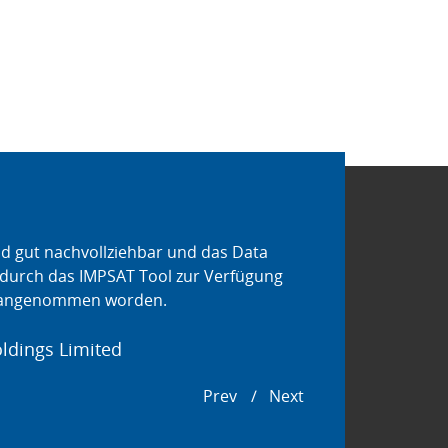
nd gut nachvollziehbar und das Data
Der Abschlussbericht
durch das IMPSAT Tool zur Verfügung
geschafft, wirklich k
ut angenommen worden.
zusammenzufassen un
eine präzise Arbeit h
ldings Limited
Pall Corporation
Prev
Next