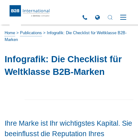
Return to Homepage
Click to call us
Open Global Sites 
Open Search 
Open M
Home
>
Publications
>
Infografik: Die Checklist für Weltklasse B2B-
Marken
Infografik: Die Checklist für
Weltklasse B2B-Marken
Ihre Marke ist Ihr wichtigstes Kapital. Sie
beeinflusst die Reputation Ihres