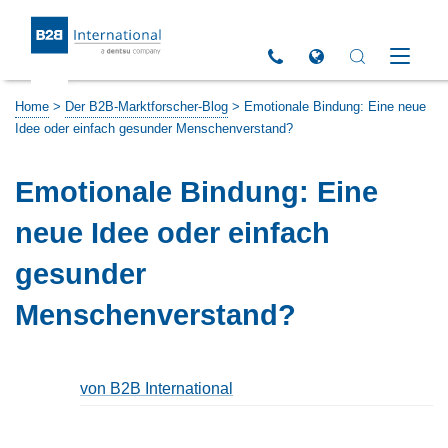
Return to Homepage
Click to call us
Open Global Sites 
Open Search 
Open M
Home
>
Der B2B-Marktforscher-Blog
>
Emotionale Bindung: Eine neue
Idee oder einfach gesunder Menschenverstand?
Emotionale Bindung: Eine
neue Idee oder einfach
gesunder
Menschenverstand?
von B2B International