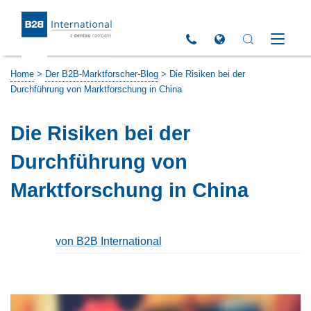
Return to Homepage
Click to call us
Open Global Sites 
Open Search 
Open M
Home
>
Der B2B-Marktforscher-Blog
>
Die Risiken bei der
Durchführung von Marktforschung in China
Die Risiken bei der
Durchführung von
Marktforschung in China
von B2B International